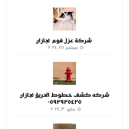
شركة عزل فوم بجازان
سبتمبر ٢٥, ٢٠٢٤
شركه كشف خطوط الحريق بجازان
٠٥٩٢٩٢٥٤٢٥
مايو ٣٠, ٢٠٢٤