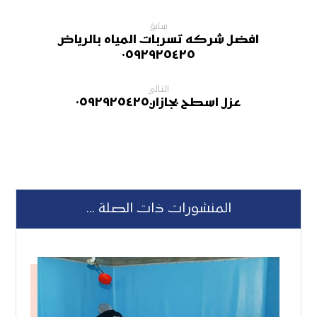
سابق
افضل شركه تسربات المياه بالرياض
٠٥٩٢٩٢٥٤٢٥
التالي
عزل اسطح بجازان٠٥٩٢٩٢٥٤٢٥
المنشورات ذات الصلة ...