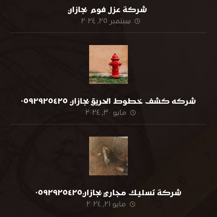
شركة عزل فوم بجازان
سبتمبر ٢٥, ٢٠٢٤
شركه كشف خطوط الحريق بجازان ٠٥٩٢٩٢٥٤٢٥
مايو ٣٠, ٢٠٢٤
شركة تسليك مجاري بجازان٠٥٩٢٩٢٥٤٢٥
مايو ٢١, ٢٠٢٤