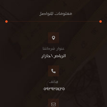
معلومات للتواصل
عنوان شركتنا
الرياض \جازان
هاتف
٠٥٩٢٩٢٥٤٢٥