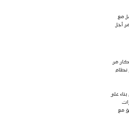
مل مع
ن أجل
كان من
 نظام
ناء على
زات
ق مع