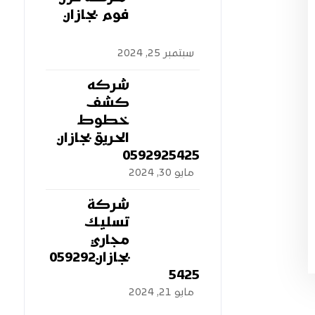
فوم بجازان
سبتمبر 25, 2024
شركه
كشف
خطوط
الحريق بجازان
0592925425
مايو 30, 2024
شركة
تسليك
مجاري
بجازان059292
5425
مايو 21, 2024