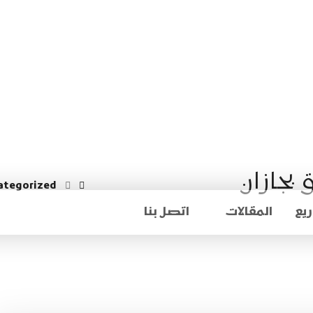
امة
جازان
ategorized
يع
المقالات
اتصل بنا