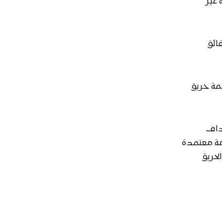
 غير
ائق
مة حريق
داف
مة معتمدة
حريق