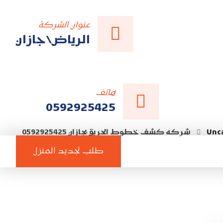
عنوان الشركة
الرياض\جازان
هاتف
0592925425
Unc
شركه كشف خطوط الحريق بجازان 0592925425
الفيسبوك
تويتر
طلب تجديد المنزل