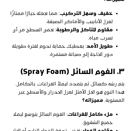
خفيف وسهل التركيب
: مما يجعله خيارًا ممتازًا
لعزل الأنابيب والأماكن الضيقة.
مقاوم للتآكل والرطوبة
: يحمي السطح من أي
تسرب مياه.
طويل الأمد
: يعطيك حماية تدوم لفترة طويلة
دون الحاجة إلى صيانة مستمرة.
٣.
الفوم السائل (Spray Foam)
يتم رشه كسائل، ثم يتمدد ليملأ الفراغات بالكامل.
هذا النوع هو الحل الأمثل لعزل الجدران والأسطح غير
المستوية.
مميزاته؟
ملء كامل للفراغات
: الفوم السائل يتوسع ليملا
جميع الشقوق.