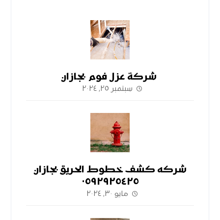
شركة عزل فوم بجازان
سبتمبر ٢٥, ٢٠٢٤
شركه كشف خطوط الحريق بجازان
٠٥٩٢٩٢٥٤٢٥
مايو ٣٠, ٢٠٢٤