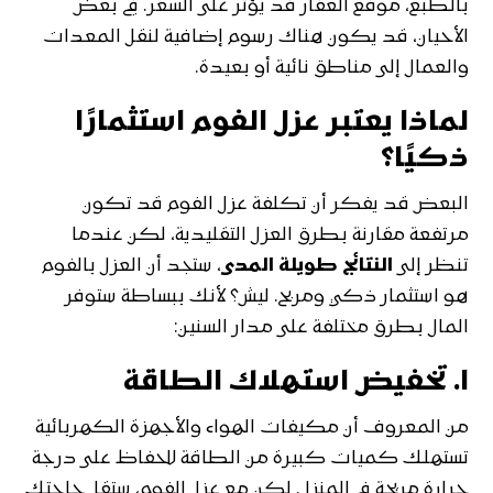
بالطبع، موقع العقار قد يؤثر على السعر. في بعض
الأحيان، قد يكون هناك رسوم إضافية لنقل المعدات
والعمال إلى مناطق نائية أو بعيدة.
لماذا يعتبر عزل الفوم استثمارًا
ذكيًا؟
البعض قد يفكر أن تكلفة عزل الفوم قد تكون
مرتفعة مقارنة بطرق العزل التقليدية، لكن عندما
تنظر إلى
النتائج طويلة المدى
، ستجد أن العزل بالفوم
هو استثمار ذكي ومربح. ليش؟ لأنك ببساطة ستوفر
المال بطرق مختلفة على مدار السنين:
١.
تخفيض استهلاك الطاقة
من المعروف أن مكيفات الهواء والأجهزة الكهربائية
تستهلك كميات كبيرة من الطاقة للحفاظ على درجة
حرارة مريحة في المنزل. لكن مع عزل الفوم، ستقل حاجتك