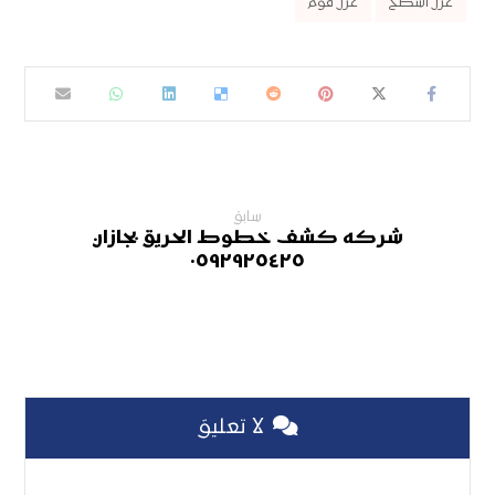
عزل اسطح
عزل فوم
سابق
شركه كشف خطوط الحريق بجازان
٠٥٩٢٩٢٥٤٢٥
لا تعليق